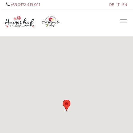
Skip
+39 0472 415 001
DE
IT
EN
to
main
Tog
content
navi